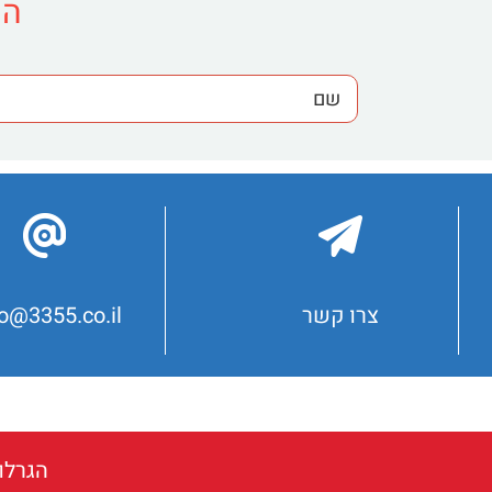
הש
צרו קשר
fo@3355.co.il
הגרלות