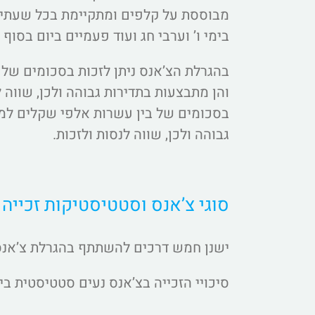
בימי ו’ וערבי חג ועוד פעמיים ביום בסוף
בהגרלת הצ’אנס ניתן לזכות בסכומים של
והן מתבצעות בתדירות גבוהה ולכן, שווה ל
בסכומים של בין עשרות אלפי שקלים למ
גבוהה ולכן, שווה לנסות ולזכות.
סוגי צ’אנס וסטטיסטיקות זכייה
ישנן חמש דרכים להשתתף בהגרלת צ’אנס – צ’אנס 1, צ’אנס 2, צ’אנס 3, צ’
סיכויי הזכייה בצ’אנס נעים סטטיסטית בין אחד ל 4,000 לאחד לעשות בודדות. מאוד משתלם, הגרלה מע