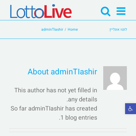
Ski
t
conten
לוטו אונליין
Home
/
adminTIashir
About
adminTIashir
This author has not yet filled in
any details.
פתח סרגל נגישות
So far adminTIashir has created
1 blog entries.